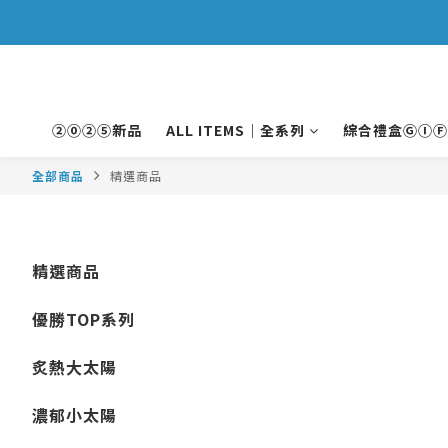
②⓪②⑤新品
ALL ITEMS｜全系列
綜合禮盒ⒼⒾⒻ
全部商品
精選商品
精選商品
優勝TOP系列
炙熱大太陽
濃郁小太陽