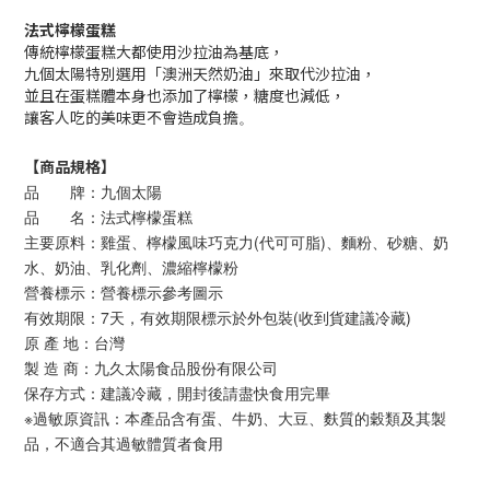
法式檸檬蛋糕
傳統檸檬蛋糕大都使用沙拉油為基底，
九個太陽特別選用「澳洲天然奶油」來取代沙拉油，
並且在蛋糕體本身也添加了檸檬，糖度也減低，
讓客人吃的美味更不會造成負擔
。
【商品規格】
品 牌：九個太陽
品 名：法式檸檬蛋糕
主要原料：雞蛋、檸檬風味巧克力(代可可脂)、麵粉、砂糖、奶
水、奶油、乳化劑、濃縮檸檬粉
營養標示：營養標示參考圖示
有效期限：7天，有效期限標示於外包裝(收到貨建議冷藏)
原 產 地：台灣
製 造 商：九久太陽食品股份有限公司
保存方式：建議冷藏，開封後請盡快食用完畢
※過敏原資訊：本產品含有蛋、牛奶、大豆、麩質的穀類及其製
品，不適合其過敏體質者食用