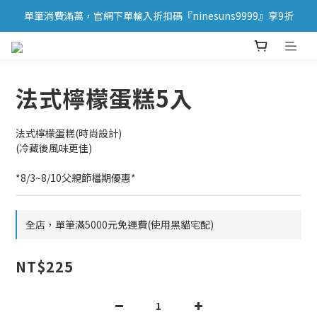
單筆消費滿萬，官網下單輸入折扣碼『ninesuns9999』享9折
法式檸檬蛋糕5入
法式檸檬蛋糕(時尚設計)
(冷藏後風味更佳)
*8/3~8/10父親節檔期優惠*
全店，單筆滿5000元免運費(使用黑貓宅配)
NT$225